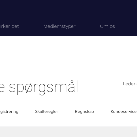
irker det
Medlemstyper
Om os
ede spørgsmål
gistrering
Skatteregler
Regnskab
Kundeservice