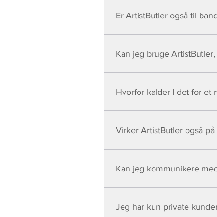
Enter your answer here
Er ArtistButler også til ba
Enter your answer here
Kan jeg bruge ArtistButler, 
Enter your answer here
Hvorfor kalder I det for e
Enter your answer here
Virker ArtistButler også på
Enter your answer here
Kan jeg kommunikere med m
Enter your answer here
Jeg har kun private kunder 