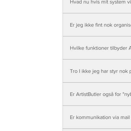
Hvad nu hvis mit system vi
Det stoler vi naturligvis på det
som eksempelvis sikring imod 
Er jeg ikke fint nok organis
fremstå endnu mere professio
ArtistButler's automatiske onl
Enter your answer here
Hvilke funktioner tilbyder A
Enter your answer here
Tro I ikke jeg har styr nok
Enter your answer here
Er ArtistButler også for "
Enter your answer here
Er kommunikation via mail 