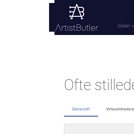
Sådan v
Ofte still
Generelt1
Virksomhedsre