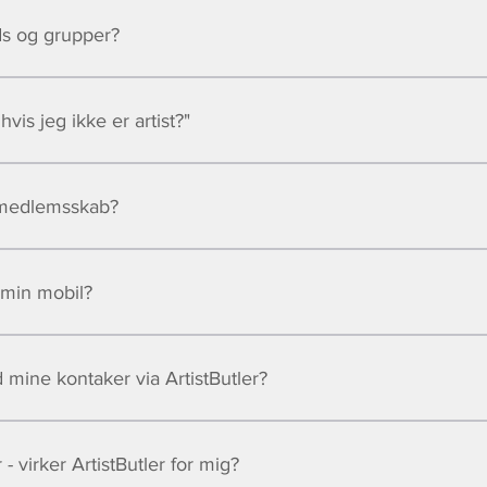
nds og grupper?
hvis jeg ikke er artist?"
t medlemsskab?
 min mobil?
ine kontaker via ArtistButler?
- virker ArtistButler for mig?